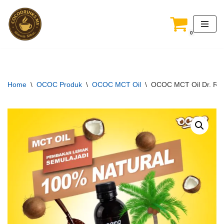
Skip
0
to
content
Home
\
OCOC Produk
\
OCOC MCT Oil
\
OCOC MCT Oil Dr. Riz