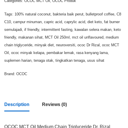
Categories:
OCOC MCT Oil
,
OCOC Produk
Tags:
100% natural coconut
,
bakteria baik perut
,
bulletproof coffee
,
C8
C10
,
campur minuman
,
capric acid
,
caprylic acid
,
diet keto
,
fat burner
semulajadi
,
if friendly
,
intermittent fasting
,
kawalan selera makan
,
keto
friendly
,
makanan sihat
,
MCT Oil 250ml
,
mct oil unflavoured
,
medium
chain triglyceride
,
minyak diet
,
neuroversiti
,
ococ Dr Rizal
,
ococ MCT
Oil
,
ococ minyak kelapa
,
pembakar lemak
,
rasa kenyang lama
,
suplemen harian
,
tenaga otak
,
tingkatkan tenaga
,
usus sihat
Brand:
OCOC
Description
Reviews (0)
OCOC MCT Oil Medium Chain Triglyceride Dr. Rizal