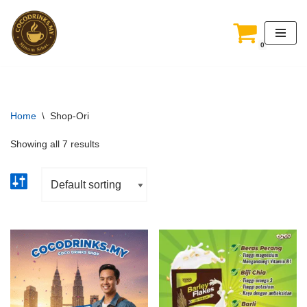
Skip
0
to
content
Home
\
Shop-Ori
Showing all 7 results